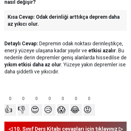
nasıl değişir?
Kısa Cevap:
Odak derinliği arttıkça deprem daha
az yıkıcı olur.
Detaylı Cevap:
Depremin odak noktası derinleştikçe,
enerji yüzeye ulaşana kadar yayılır ve
etkisi azalır
. Bu
nedenle derin depremler geniş alanlarda hissedilse de
yıkım etkisi daha az olur
. Yüzeye yakın depremler ise
daha şiddetli ve yıkıcıdır.
0
0
0
0
0
0
0
👍
👎
😍
😥
😱
😂
😡
◁ 10. Sınıf Ders Kitabı cevapları için tıklayınız ▷