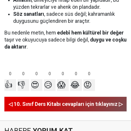
Anlatım
, dinleyiciye hitap eden bir yapıdadır; bu
yüzden tekrarlar ve ahenk ön plandadır.
Söz sanatları
, sadece süs değil; kahramanlık
duygusunu güçlendiren bir araçtır.
Bu nedenle metin, hem
edebî hem kültürel bir değer
taşır ve okuyucuya sadece bilgi değil,
duygu ve coşku
da aktarır
.
0
0
0
0
0
0
0
👍
👎
😍
😥
😱
😂
😡
◁ 10. Sınıf Ders Kitabı cevapları için tıklayınız ▷
HABERE
YORUM KAT