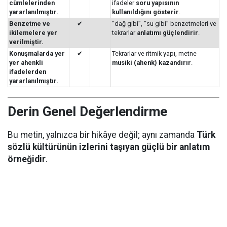
cümlelerinden
ifadeler
soru yapısının
yararlanılmıştır.
kullanıldığını gösterir
.
Benzetme ve
✔
“dağ gibi”, “su gibi” benzetmeleri ve
ikilemelere yer
tekrarlar
anlatımı güçlendirir
.
verilmiştir.
Konuşmalarda yer
✔
Tekrarlar ve ritmik yapı, metne
yer ahenkli
musiki (ahenk) kazandırır
.
ifadelerden
yararlanılmıştır.
Derin Genel Değerlendirme
Bu metin, yalnızca bir hikâye değil; aynı zamanda
Türk
sözlü kültürünün izlerini taşıyan güçlü bir anlatım
örneğidir
.