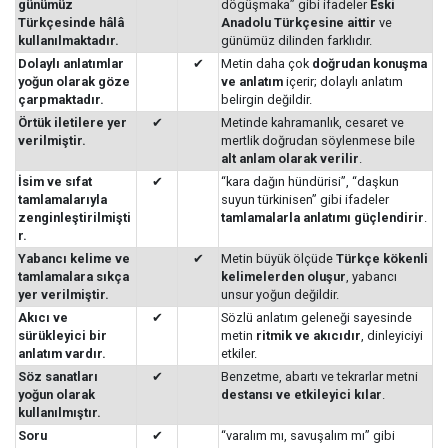
günümüz
dögüşmaka” gibi ifadeler
Eski
Türkçesinde hâlâ
Anadolu Türkçesine aittir
ve
kullanılmaktadır.
günümüz dilinden farklıdır.
Dolaylı anlatımlar
✔
Metin daha çok
doğrudan konuşma
yoğun olarak göze
ve anlatım
içerir; dolaylı anlatım
çarpmaktadır.
belirgin değildir.
Örtük iletilere yer
✔
Metinde kahramanlık, cesaret ve
verilmiştir.
mertlik doğrudan söylenmese bile
alt anlam olarak verilir
.
İsim ve sıfat
✔
“kara dağın hündürisi”, “daşkun
tamlamalarıyla
suyun türkinisen” gibi ifadeler
zenginleştirilmişti
tamlamalarla anlatımı güçlendirir
.
r.
Yabancı kelime ve
✔
Metin büyük ölçüde
Türkçe kökenli
tamlamalara sıkça
kelimelerden oluşur
, yabancı
yer verilmiştir.
unsur yoğun değildir.
Akıcı ve
✔
Sözlü anlatım geleneği sayesinde
sürükleyici bir
metin
ritmik ve akıcıdır
, dinleyiciyi
anlatım vardır.
etkiler.
Söz sanatları
✔
Benzetme, abartı ve tekrarlar metni
yoğun olarak
destansı ve etkileyici kılar
.
kullanılmıştır.
Soru
✔
“varalım mı, savuşalım mı” gibi